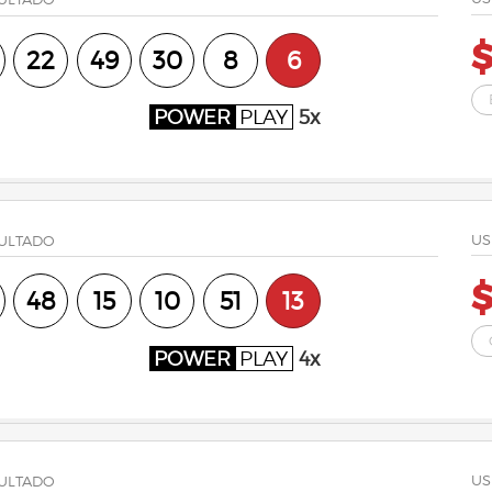
22
49
30
8
6
POWER
PLAY
5x
US
ULTADO
$
48
15
10
51
13
POWER
PLAY
4x
US
ULTADO