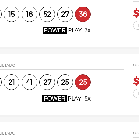
$
15
18
52
27
36
POWER
PLAY
3x
US
ULTADO
21
41
27
25
25
POWER
PLAY
5x
US
ULTADO