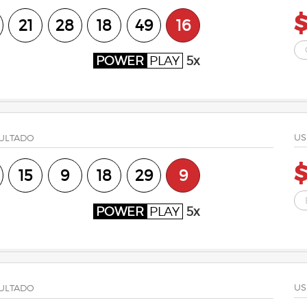
21
28
18
49
16
POWER
PLAY
5x
US
ULTADO
$
15
9
18
29
9
POWER
PLAY
5x
US
ULTADO