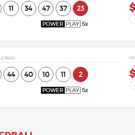
$
11
34
47
37
23
POWER
PLAY
5x
US
ULTADO
$
44
40
10
11
2
POWER
PLAY
5x