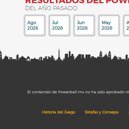
RESULTADOS DEL POW
DEL AÑO PASADO
Ago
Jul
Jun
May
A
2026
2026
2026
2026
El contenido de Powerball.mx no ha sido aprobado ni r
Historia del Juego
Estafas y Consejos