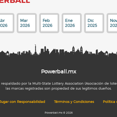
ERBALL
br
Mar
Feb
Ene
Dic
No
2026
2026
2026
2026
2025
202
Powerball.mx
espaldado por la Multi-State Lottery Association (Asociación de loter
las marcas registradas son propiedad de sus legítimos dueños.
Jugar con Responsabilidad
Términos y Condiciones
Política
Powerball.mx © 2026