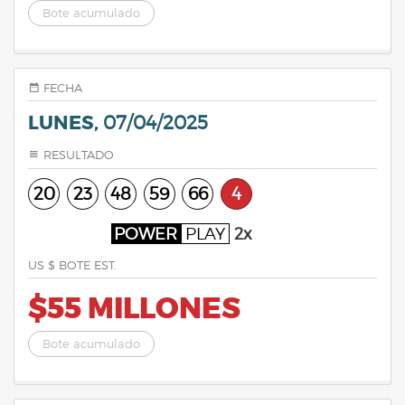
Bote acumulado
FECHA
LUNES,
07/04/2025
RESULTADO
20
23
48
59
66
4
POWER
PLAY
2x
US $ BOTE EST.
$55 MILLONES
Bote acumulado