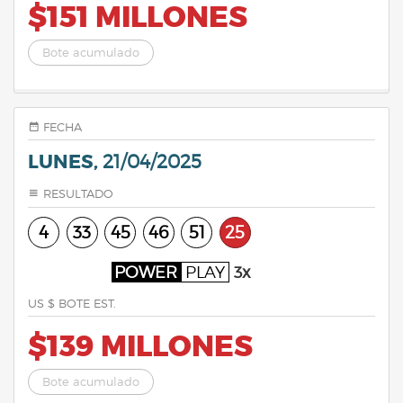
$151 MILLONES
Bote acumulado
FECHA
LUNES,
21/04/2025
RESULTADO
4
33
45
46
51
25
POWER
PLAY
3x
US $ BOTE EST.
$139 MILLONES
Bote acumulado