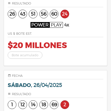
RESULTADO
26
43
51
56
60
24
POWER
PLAY
4x
US $ BOTE EST.
$20 MILLONES
Bote acumulado
FECHA
SÁBADO,
26/04/2025
RESULTADO
1
12
14
18
69
2