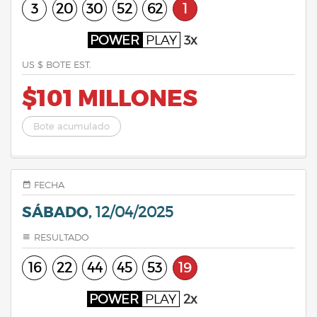
3
20
30
52
62
1
POWER
PLAY
3x
US $ BOTE EST.
$101 MILLONES
Bote acumulado
FECHA
SÁBADO,
12/04/2025
RESULTADO
16
22
44
45
53
19
POWER
PLAY
2x