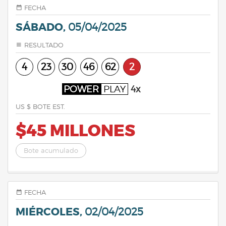
FECHA
SÁBADO,
05/04/2025
RESULTADO
4
23
30
46
62
2
POWER
PLAY
4x
US $ BOTE EST.
$45 MILLONES
Bote acumulado
FECHA
MIÉRCOLES,
02/04/2025