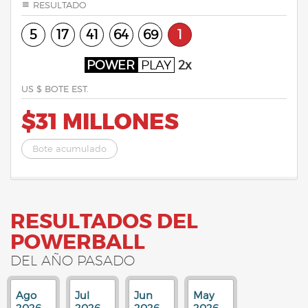
RESULTADO
5
17
41
64
69
1
POWER
PLAY
2x
US $ BOTE EST.
$31 MILLONES
Bote acumulado
RESULTADOS DEL
POWERBALL
DEL AÑO PASADO
Ago
Jul
Jun
May