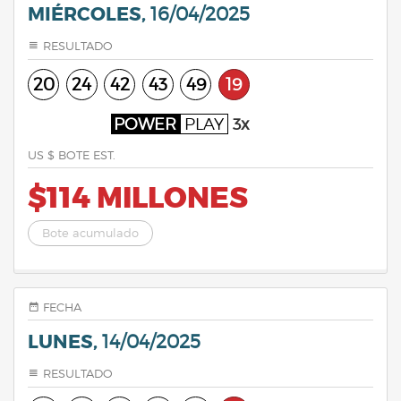
MIÉRCOLES,
16/04/2025
RESULTADO
20
24
42
43
49
19
POWER
PLAY
3x
US $ BOTE EST.
$114 MILLONES
Bote acumulado
FECHA
LUNES,
14/04/2025
RESULTADO