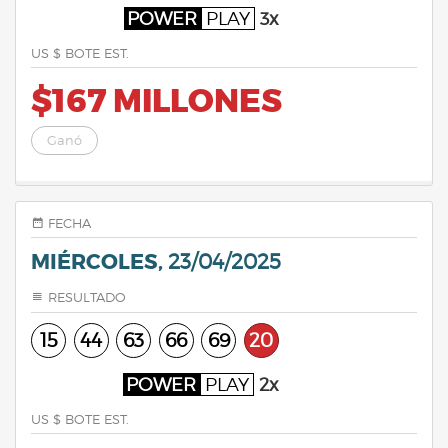
POWER
PLAY
3x
US $ BOTE EST.
$167 MILLONES
Ganó
FECHA
MIÉRCOLES,
23/04/2025
RESULTADO
15
44
63
66
69
20
POWER
PLAY
2x
US $ BOTE EST.