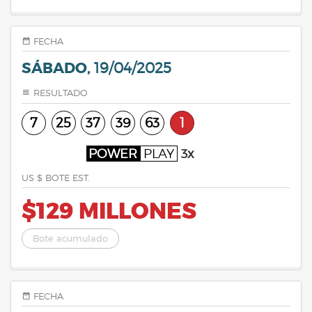
FECHA
SÁBADO,
19/04/2025
RESULTADO
7
25
37
39
63
1
POWER
PLAY
3x
US $ BOTE EST.
$129 MILLONES
Bote acumulado
FECHA