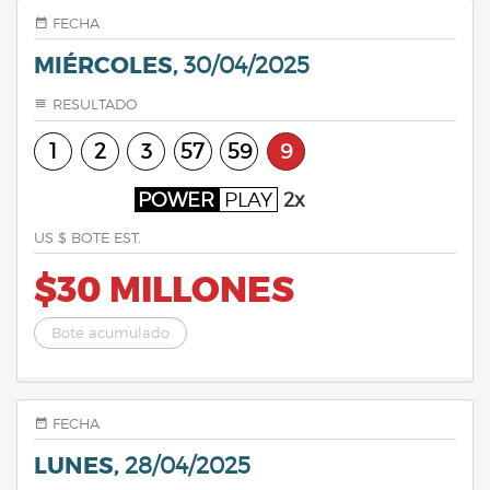
FECHA
MIÉRCOLES,
30/04/2025
RESULTADO
1
2
3
57
59
9
POWER
PLAY
2x
US $ BOTE EST.
$30 MILLONES
Bote acumulado
FECHA
LUNES,
28/04/2025