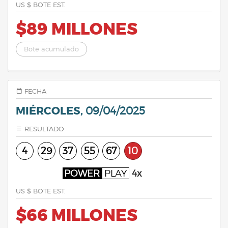
US $ BOTE EST.
$89 MILLONES
Bote acumulado
FECHA
MIÉRCOLES,
09/04/2025
RESULTADO
4
29
37
55
67
10
POWER
PLAY
4x
US $ BOTE EST.
$66 MILLONES