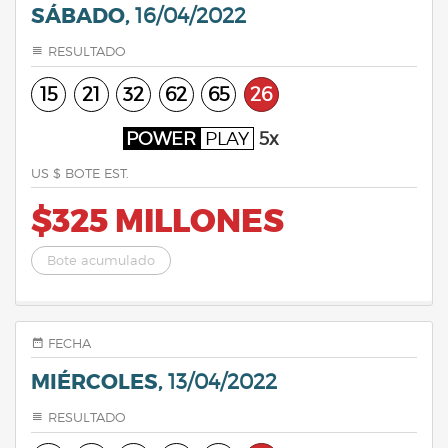
SÁBADO,
16/04/2022
RESULTADO
15
21
32
62
65
26
POWER
PLAY
5x
US $ BOTE EST.
$325 MILLONES
Bote acumulado
FECHA
MIÉRCOLES,
13/04/2022
RESULTADO