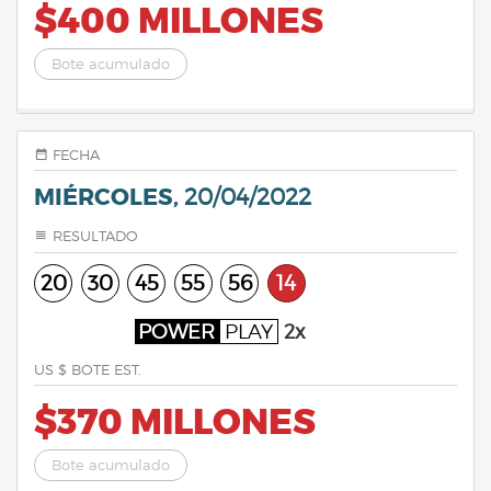
$400 MILLONES
Bote acumulado
FECHA
MIÉRCOLES,
20/04/2022
RESULTADO
20
30
45
55
56
14
POWER
PLAY
2x
US $ BOTE EST.
$370 MILLONES
Bote acumulado