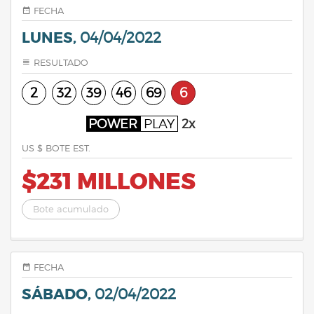
FECHA
LUNES,
04/04/2022
RESULTADO
2
32
39
46
69
6
POWER
PLAY
2x
US $ BOTE EST.
$231 MILLONES
Bote acumulado
FECHA
SÁBADO,
02/04/2022