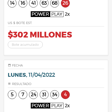
14
16
41
63
68
26
POWER
PLAY
2x
US $ BOTE EST.
$302 MILLONES
Bote acumulado
FECHA
LUNES,
11/04/2022
RESULTADO
5
7
24
31
34
4
POWER
PLAY
2x