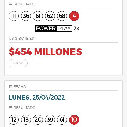
RESULTADO
11
36
61
62
68
4
POWER
PLAY
2x
US $ BOTE EST.
$454 MILLONES
Ganó
FECHA
LUNES,
25/04/2022
RESULTADO
12
18
20
39
61
10