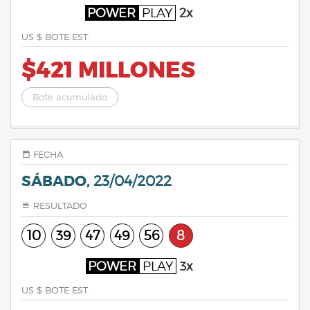
POWER
PLAY
2x
US $ BOTE EST.
$421 MILLONES
Bote acumulado
FECHA
SÁBADO,
23/04/2022
RESULTADO
10
39
47
49
56
8
POWER
PLAY
3x
US $ BOTE EST.