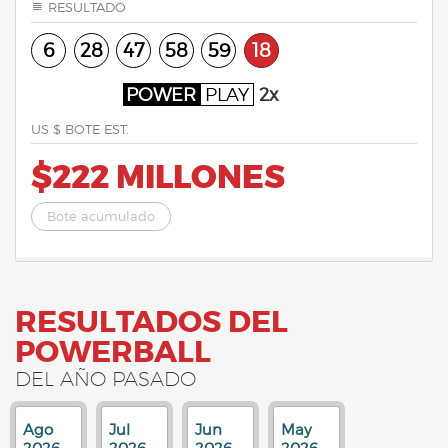
RESULTADO
6
28
47
58
59
18
POWER
PLAY
2x
US $ BOTE EST.
$222 MILLONES
Bote acumulado
RESULTADOS DEL
POWERBALL
DEL AÑO PASADO
Ago
Jul
Jun
May