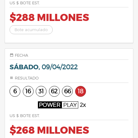
US $ BOTE EST.
$288 MILLONES
Bote acumulado
FECHA
SÁBADO,
09/04/2022
RESULTADO
6
16
31
62
66
18
POWER
PLAY
2x
US $ BOTE EST.
$268 MILLONES