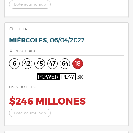
Bote acumulado
FECHA
MIÉRCOLES,
06/04/2022
RESULTADO
6
42
45
47
64
18
POWER
PLAY
3x
US $ BOTE EST.
$246 MILLONES
Bote acumulado