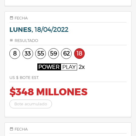
FECHA
LUNES,
18/04/2022
RESULTADO
8
33
55
59
62
18
POWER
PLAY
2x
US $ BOTE EST.
$348 MILLONES
Bote acumulado
FECHA