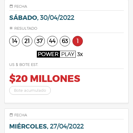
FECHA
SÁBADO,
30/04/2022
RESULTADO
14
21
37
44
63
1
POWER
PLAY
3x
US $ BOTE EST.
$20 MILLONES
Bote acumulado
FECHA
MIÉRCOLES,
27/04/2022