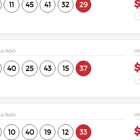
11
45
41
32
29
US
ULTADO
$
40
25
43
15
37
US
ULTADO
$
10
40
19
12
33