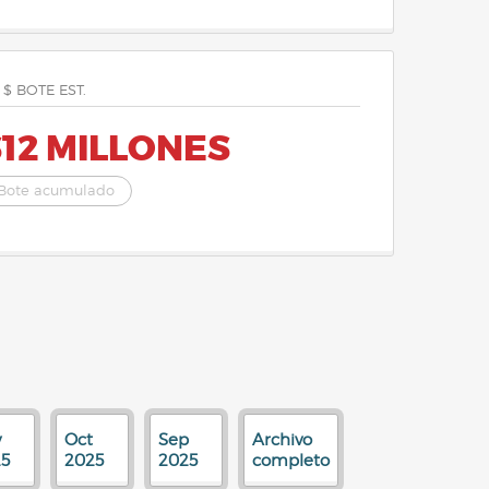
 $ BOTE EST.
12 MILLONES
Bote acumulado
v
Oct
Sep
Archivo
5
2025
2025
completo