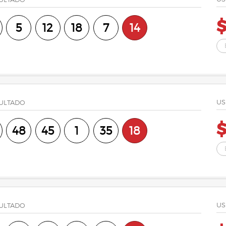
$
5
12
18
7
14
US
ULTADO
$
48
45
1
35
18
US
ULTADO