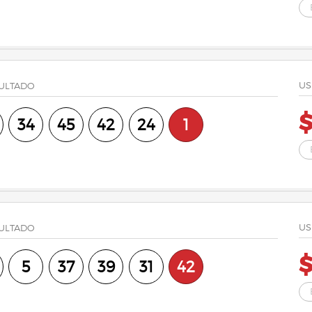
US
ULTADO
$
34
45
42
24
1
US
ULTADO
$
5
37
39
31
42